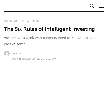
HOMEPAGE
FORMATS
The Six Rules of Intelligent Investing
Authors who work with cameras need to know cons and
pros of some...
USER 3
ON FEBRUARY 24, 2020, 9:17 AM