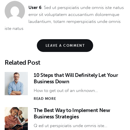
User 6
: Sed ut perspiciatis unde omnis iste natus
error sit voluptatem accusantium doloremque
laudantium, totam remperspiciatis unde omnis
iste natus
LEAVE A COMMENT
Related Post
10 Steps that Will Definitely Let Your
Business Down
How to get out of an unknown…
READ MORE
The Best Way to Implement New
Business Strategies
Q ed ut perspiciatis unde omnis iste…